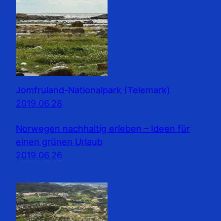
Jomfruland-Nationalpark (Telemark)
2019.06.28
Norwegen nachhaltig erleben – Ideen für
einen grünen Urlaub
2019.06.26