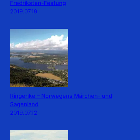
Fredriksten-Festung
2019.07.19
Ringerike – Norwegens Märchen- und
Sagenland
2019.07.12