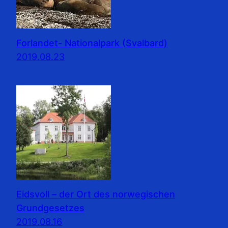
Forlandet- Nationalpark (Svalbard)
2019.08.23
Eidsvoll – der Ort des norwegischen
Grundgesetzes
2019.08.16