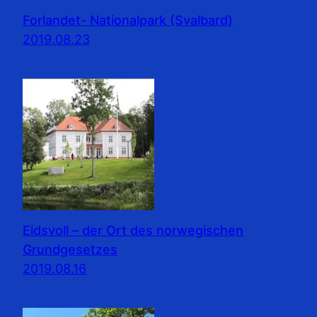
Forlandet- Nationalpark (Svalbard)
2019.08.23
Eidsvoll – der Ort des norwegischen
Grundgesetzes
2019.08.16