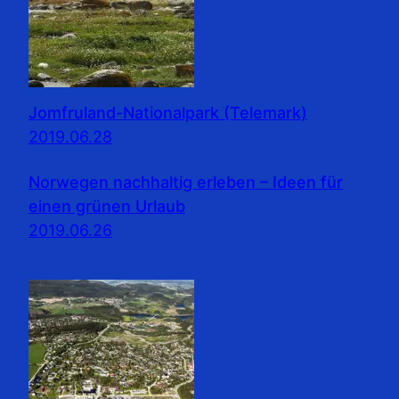
Jomfruland-Nationalpark (Telemark)
2019.06.28
Norwegen nachhaltig erleben – Ideen für
einen grünen Urlaub
2019.06.26