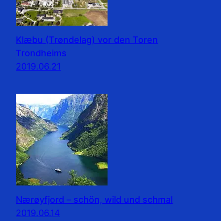
Klæbu (Trøndelag) vor den Toren
Trondheims
2019.06.21
Nærøyfjord – schön, wild und schmal
2019.06.14