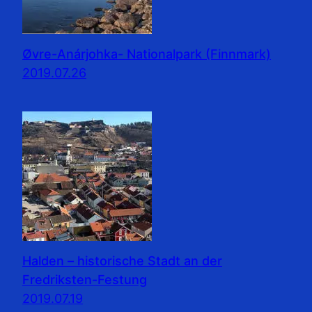
Øvre-Anárjohka- Nationalpark (Finnmark)
2019.07.26
Halden – historische Stadt an der
Fredriksten-Festung
2019.07.19