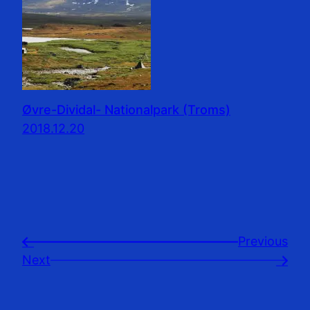
Øvre-Dividal- Nationalpark (Troms)
2018.12.20
Previousㅤ
←
Next
→