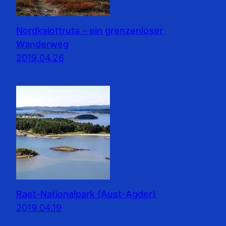
Nordkalottruta – ein grenzenloser
Wanderweg
2019.04.26
Raet-Nationalpark (Aust-Agder)
2019.04.19