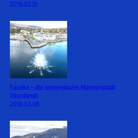
2019.03.15
Fauske – die norwegische Marmorstadt
(Nordland)
2019.03.08