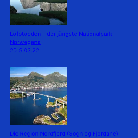
Lofotodden – der jüngste Nationalpark
Norwegens
2019.03.22
Die Region Nordfjord (Sogn og Fjordane)