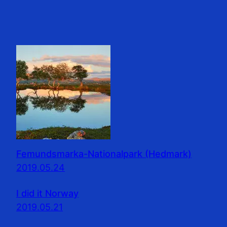
Femundsmarka-Nationalpark (Hedmark)
2019.05.24
I did it Norway
2019.05.21