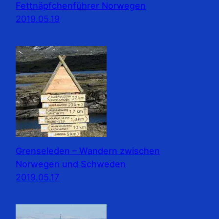
Fettnäpfchenführer Norwegen
2019.05.19
Grenseleden – Wandern zwischen
Norwegen und Schweden
2019.05.17