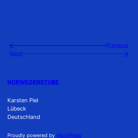
Previousㅤ
←
Next
→
NORWEGENSTUBE
Karsten Piel
Lübeck
Deutschland
Proudly powered by
WordPress