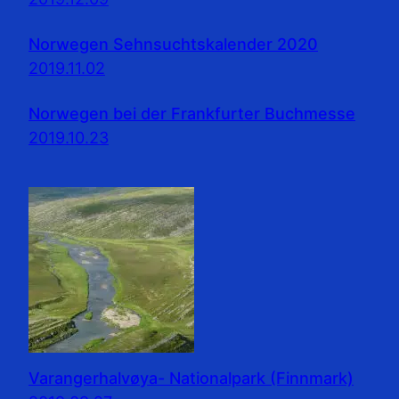
Norwegen Sehnsuchtskalender 2020
2019.11.02
Norwegen bei der Frankfurter Buchmesse
2019.10.23
Varangerhalvøya- Nationalpark (Finnmark)