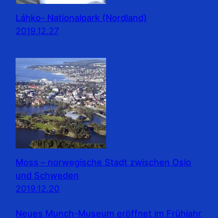
Láhko- Nationalpark (Nordland)
2019.12.27
Moss – norwegische Stadt zwischen Oslo
und Schweden
2019.12.20
Neues Munch-Museum eröffnet im Frühjahr