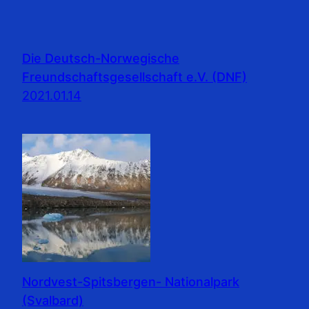
Die Deutsch-Norwegische
Freundschaftsgesellschaft e.V. (DNF)
2021.01.14
Nordvest-Spitsbergen- Nationalpark
(Svalbard)