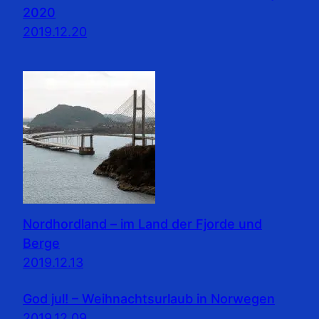
2020
2019.12.20
Nordhordland – im Land der Fjorde und
Berge
2019.12.13
God jul! – Weihnachtsurlaub in Norwegen
2019.12.09