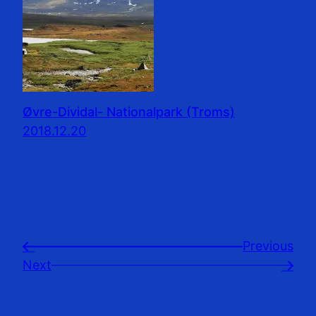
Øvre-Dividal- Nationalpark (Troms)
2018.12.20
Previousㅤ
←
Next
→