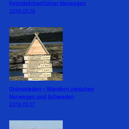
Fettnäpfchenführer Norwegen
2019.05.19
Grenseleden – Wandern zwischen
Norwegen und Schweden
2019.05.17