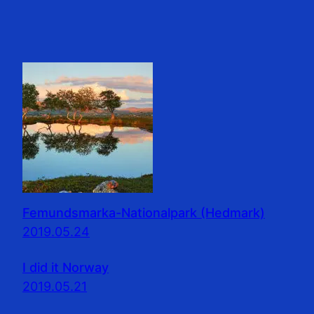
Femundsmarka-Nationalpark (Hedmark)
2019.05.24
I did it Norway
2019.05.21