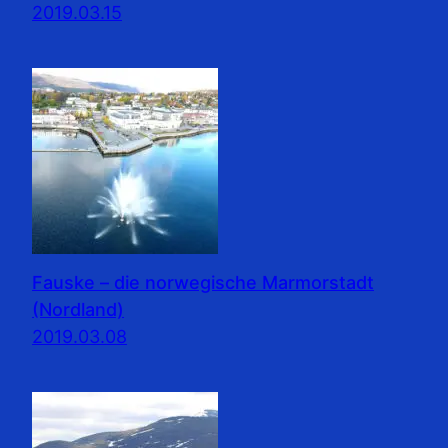
2019.03.15
Fauske – die norwegische Marmorstadt
(Nordland)
2019.03.08