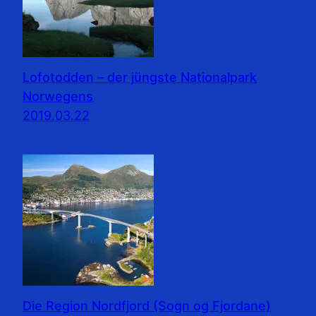
Lofotodden – der jüngste Nationalpark
Norwegens
2019.03.22
Die Region Nordfjord (Sogn og Fjordane)