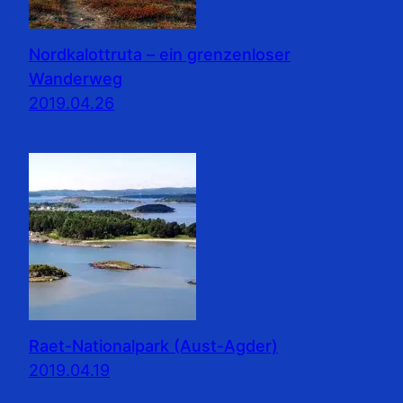
Nordkalottruta – ein grenzenloser
Wanderweg
2019.04.26
Raet-Nationalpark (Aust-Agder)
2019.04.19