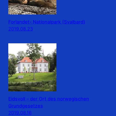
Forlandet- Nationalpark (Svalbard)
2019.08.23
Eidsvoll – der Ort des norwegischen
Grundgesetzes
2019.08.16