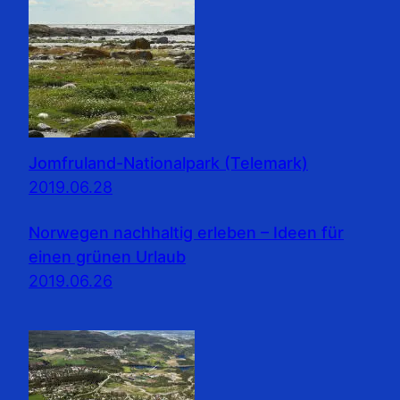
Jomfruland-Nationalpark (Telemark)
2019.06.28
Norwegen nachhaltig erleben – Ideen für
einen grünen Urlaub
2019.06.26