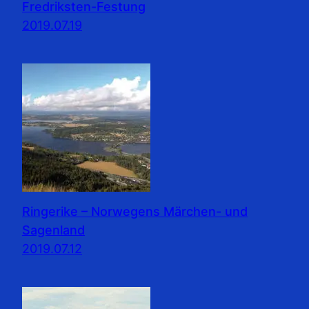
Fredriksten-Festung
2019.07.19
Ringerike – Norwegens Märchen- und
Sagenland
2019.07.12