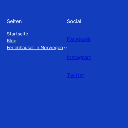
Seiten
Social
Startseite
Facebook
Blog
Ferienhäuser in Norwegen
Instagram
Twitter