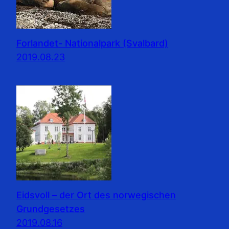
Forlandet- Nationalpark (Svalbard)
2019.08.23
Eidsvoll – der Ort des norwegischen
Grundgesetzes
2019.08.16