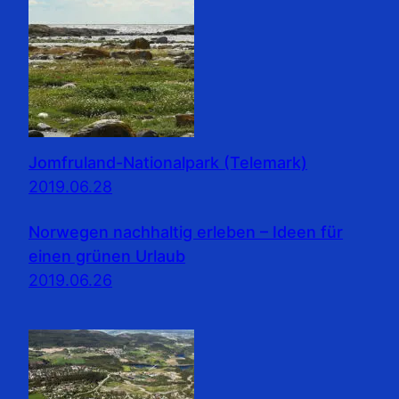
Jomfruland-Nationalpark (Telemark)
2019.06.28
Norwegen nachhaltig erleben – Ideen für
einen grünen Urlaub
2019.06.26