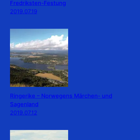
Fredriksten-Festung
2019.07.19
Ringerike – Norwegens Märchen- und
Sagenland
2019.07.12