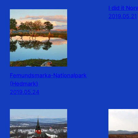
I did it No
2019.05.21
Femundsmarka-Nationalpark
(Hedmark)
2019.05.24