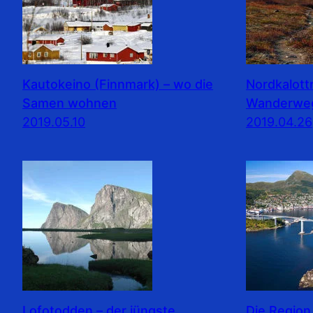
Kautokeino (Finnmark) – wo die
Nordkalott
Samen wohnen
Wanderwe
2019.05.10
2019.04.26
Lofotodden – der jüngste
Die Region