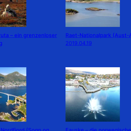
ruta – ein grenzenloser
Raet-Nationalpark (Aust-
g
2019.04.19
 Nordfjord (Sogn og
Fauske – die norwegisch