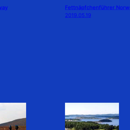
rway
Fettnäpfchenführer Nor
2019.05.19