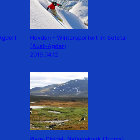
Agder)
Hovden – Wintersportort im Setetal
(Aust-Agder)
2019.04.12
e
Øvre-Dividal- Nationalpark (Troms)