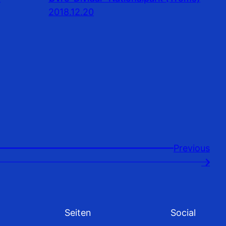
2018.12.20
Previousㅤ
→
Seiten
Social