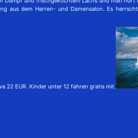
ach Dampf und frischgekochtem Lachs und man hört d
ng aus dem Herren- und Damensalon. Es herrscht 
 22 EUR. Kinder unter 12 fahren gratis mit.