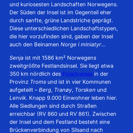
und kuriosesten Landschaften Norwegens.
Der Süden der Insel ist im Gegenteil eher
durch sanfte, grüne Landstriche geprägt.
Diese unterschiedlichen Landschaftstypen,
die hier vorzufinden sind, gaben der Insel
auch den Beinamen
Norge i miniatyr
…
Senja
ist mit 1586 km² Norwegens
zweitgrößte Festlandsinsel. Sie liegt etwa
350 km nördlich des
Polarkreises
in der
Provinz
Troms
und ist in vier Kommunen
aufgeteilt –
Berg
,
Tranøy
,
Torsken
und
Lenvik
. Knapp 9.000 Einwohner leben hier.
Alle Siedlungen sind durch Straßen
erreichbar (RV 860 und RV 861). Zwischen
der Insel und dem Festland besteht eine
Brückenverbindung von Silsand nach