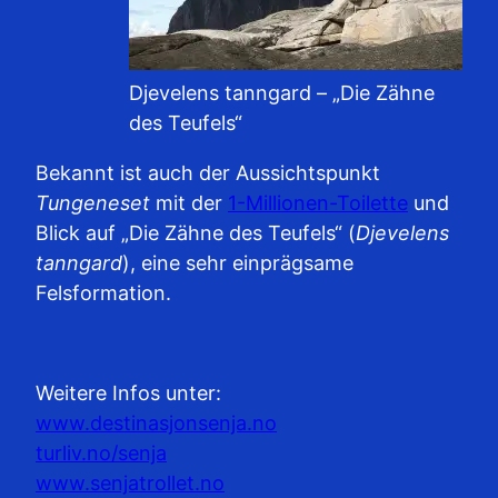
Djevelens tanngard – „Die Zähne
des Teufels“
Bekannt ist auch der Aussichtspunkt
Tungeneset
mit der
1-Millionen-Toilette
und
Blick auf „Die Zähne des Teufels“ (
Djevelens
tanngard
), eine sehr einprägsame
Felsformation.
Weitere Infos unter:
www.destinasjonsenja.no
turliv.no/senja
www.senjatrollet.no