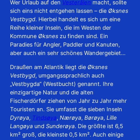
Wer Urlaub auf den
Vesterålen
macht, sollte
sich eins nicht entgehen lassen – die
Øksnes
Vestbygd
. Hierbei handelt es sich um eine
Reihe kleiner Inseln, die im Westen der
Kommune
Øksnes
zu finden sind. Ein
Paradies für Angler, Paddler und Kanuten,
aber auch ein sehr schönes Wandergebiet…
Draußen am Atlantik liegt die
Øksnes
Vestbygd
, umgangssprachlich auch
„Vestbygda“ (Westbucht) genannt. Ihre
einzigartige Natur und die alten
Fischerdörfer ziehen von Jahr zu Jahr mehr
Touristen an. Sie umfasst die sieben Inseln
Dyrøya
,
Tindsøya
,
Nærøya
,
Børøya
,
Lille
Langøya
und
Sunderøya
. Die größte ist 6,5
km² groß, die kleinste 0,5 km². Auch einige