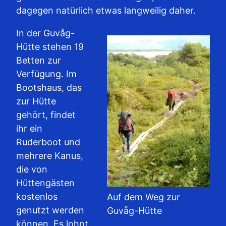
dagegen natürlich etwas langweilig daher.
In der Guvåg-
Hütte stehen 19
Betten zur
Verfügung. Im
Bootshaus, das
zur Hütte
gehört, findet
ihr ein
Ruderboot und
mehrere Kanus,
die von
Hüttengästen
kostenlos
Auf dem Weg zur
genutzt werden
Guvåg-Hütte
können. Es lohnt