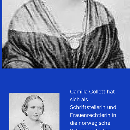
Camilla Collett hat
sich als
Schriftstellerin und
Frauenrechtlerin in
die norwegische