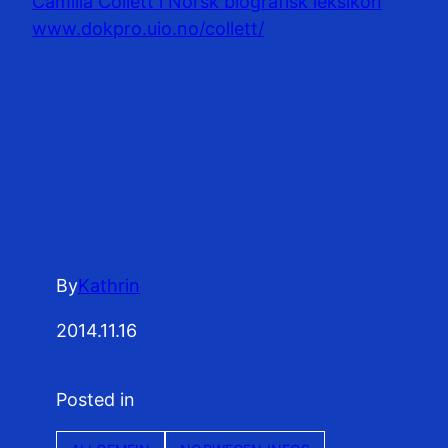
Camilla Collett i Norsk biografisk leksikon
www.dokpro.uio.no/collett/
By
Kathrin
2014.11.16
Posted in