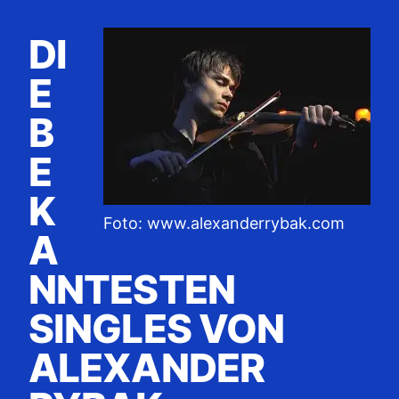
DI
E
B
E
K
Foto: www.alexanderrybak.com
A
NNTESTEN
SINGLES VON
ALEXANDER