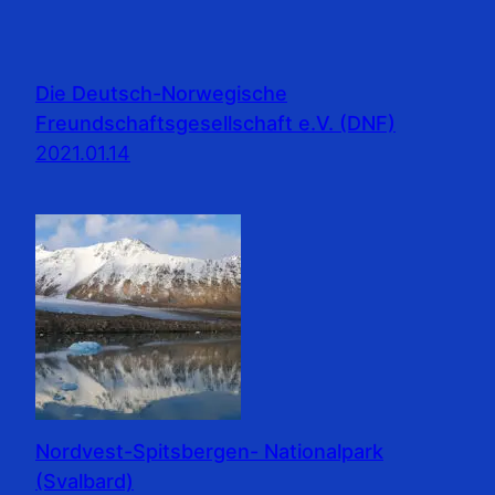
Die Deutsch-Norwegische
Freundschaftsgesellschaft e.V. (DNF)
2021.01.14
Nordvest-Spitsbergen- Nationalpark
(Svalbard)