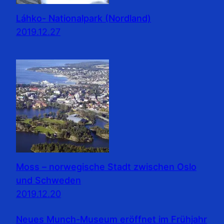
Láhko- Nationalpark (Nordland)
2019.12.27
Moss – norwegische Stadt zwischen Oslo
und Schweden
2019.12.20
Neues Munch-Museum eröffnet im Frühjahr