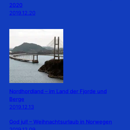
2020
2019.12.20
Nordhordland – im Land der Fjorde und
Berge
2019.12.13
God jul! – Weihnachtsurlaub in Norwegen
2019.12.09