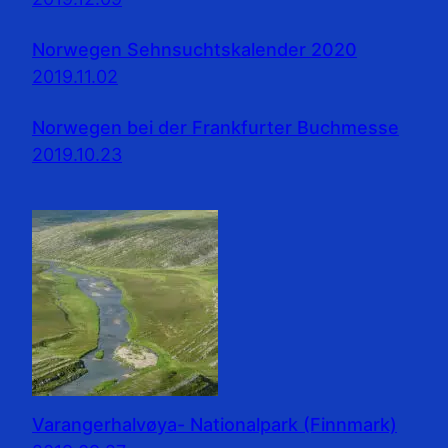
Norwegen Sehnsuchtskalender 2020
2019.11.02
Norwegen bei der Frankfurter Buchmesse
2019.10.23
Varangerhalvøya- Nationalpark (Finnmark)