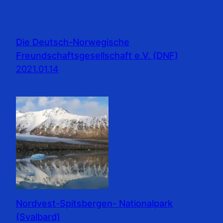
Die Deutsch-Norwegische
Freundschaftsgesellschaft e.V. (DNF)
2021.01.14
Nordvest-Spitsbergen- Nationalpark
(Svalbard)