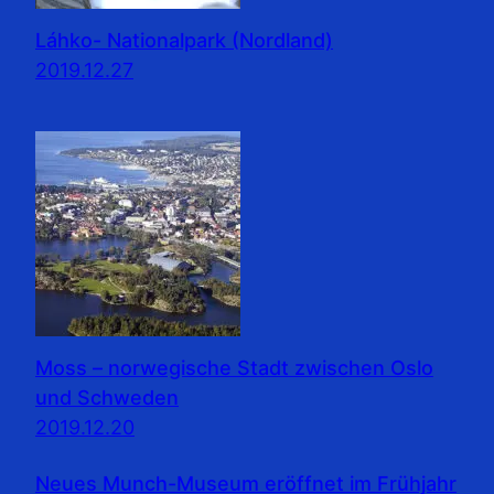
Láhko- Nationalpark (Nordland)
2019.12.27
Moss – norwegische Stadt zwischen Oslo
und Schweden
2019.12.20
Neues Munch-Museum eröffnet im Frühjahr