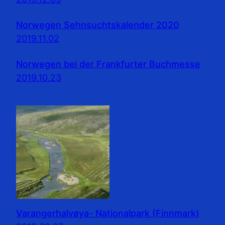
Norwegen Sehnsuchtskalender 2020
2019.11.02
Norwegen bei der Frankfurter Buchmesse
2019.10.23
Varangerhalvøya- Nationalpark (Finnmark)