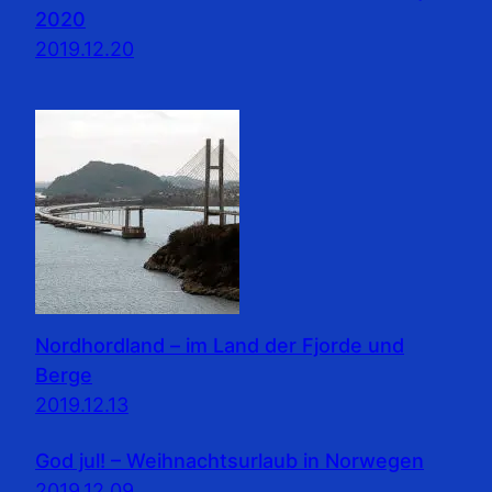
2020
2019.12.20
Nordhordland – im Land der Fjorde und
Berge
2019.12.13
God jul! – Weihnachtsurlaub in Norwegen
2019.12.09