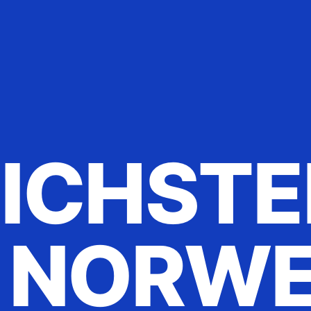
ICHSTE
 NORW