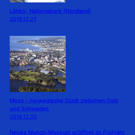
Láhko- Nationalpark (Nordland)
2019.12.27
Moss – norwegische Stadt zwischen Oslo
und Schweden
2019.12.20
Neues Munch-Museum eröffnet im Frühjahr