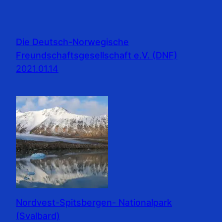
Die Deutsch-Norwegische
Freundschaftsgesellschaft e.V. (DNF)
2021.01.14
Nordvest-Spitsbergen- Nationalpark
(Svalbard)