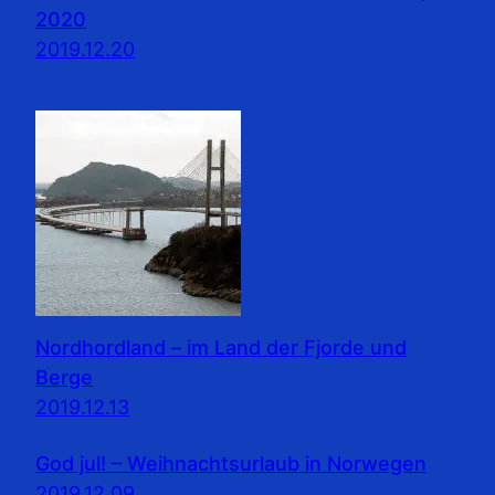
2020
2019.12.20
Nordhordland – im Land der Fjorde und
Berge
2019.12.13
God jul! – Weihnachtsurlaub in Norwegen
2019.12.09