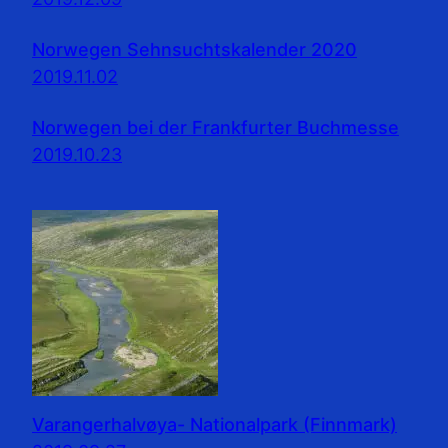
Norwegen Sehnsuchtskalender 2020
2019.11.02
Norwegen bei der Frankfurter Buchmesse
2019.10.23
Varangerhalvøya- Nationalpark (Finnmark)