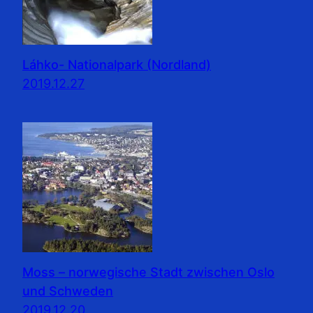
Láhko- Nationalpark (Nordland)
2019.12.27
Moss – norwegische Stadt zwischen Oslo
und Schweden
2019.12.20