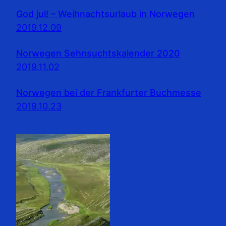
God jul! – Weihnachtsurlaub in Norwegen
2019.12.09
Norwegen Sehnsuchtskalender 2020
2019.11.02
Norwegen bei der Frankfurter Buchmesse
2019.10.23