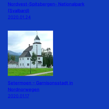
Nordvest-Spitsbergen- Nationalpark
(Svalbard)
2020.01.24
Setermoen – Garnisonsstadt in
Nordnorwegen
2020.01.17