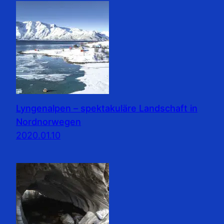
Lyngenalpen – spektakuläre Landschaft in
Nordnorwegen
2020.01.10