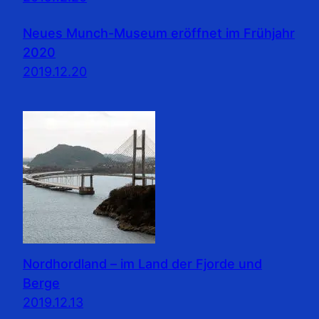
Neues Munch-Museum eröffnet im Frühjahr
2020
2019.12.20
Nordhordland – im Land der Fjorde und
Berge
2019.12.13