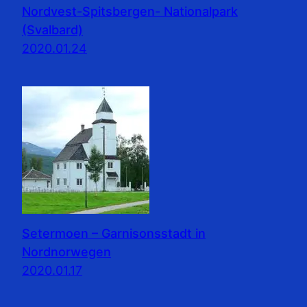
Nordvest-Spitsbergen- Nationalpark
(Svalbard)
2020.01.24
Setermoen – Garnisonsstadt in
Nordnorwegen
2020.01.17