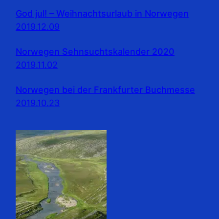
God jul! – Weihnachtsurlaub in Norwegen
2019.12.09
Norwegen Sehnsuchtskalender 2020
2019.11.02
Norwegen bei der Frankfurter Buchmesse
2019.10.23