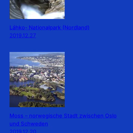
Láhko- Nationalpark (Nordland)
2019.12.27
Moss – norwegische Stadt zwischen Oslo
und Schweden
2019.12.20