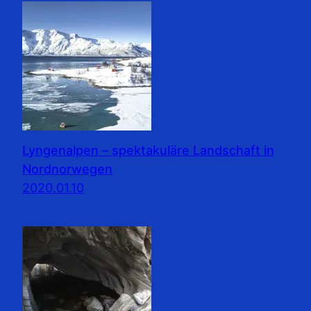
Lyngenalpen – spektakuläre Landschaft in
Nordnorwegen
2020.01.10