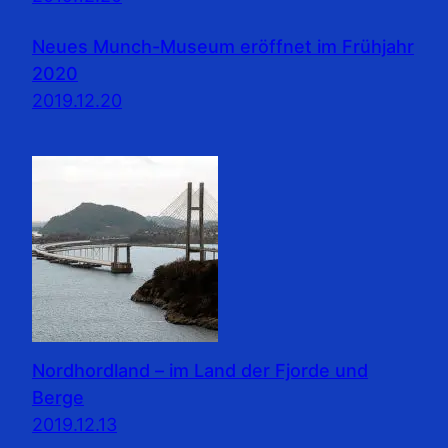
Neues Munch-Museum eröffnet im Frühjahr
2020
2019.12.20
Nordhordland – im Land der Fjorde und
Berge
2019.12.13