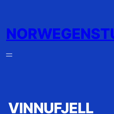
Zum
Inhalt
springen
NORWEGENST
VINNUFJELL