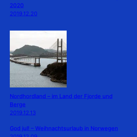
2020
2019.12.20
Nordhordland – im Land der Fjorde und
Berge
2019.12.13
God jul! – Weihnachtsurlaub in Norwegen
2019.12.09