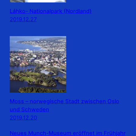
Láhko- Nationalpark (Nordland)
2019.12.27
Moss – norwegische Stadt zwischen Oslo
und Schweden
2019.12.20
Neues Munch-Museum eröffnet im Frühjahr