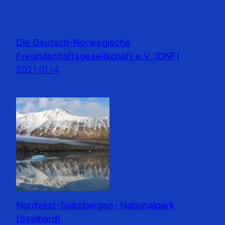
Die Deutsch-Norwegische
Freundschaftsgesellschaft e.V. (DNF)
2021.01.14
Nordvest-Spitsbergen- Nationalpark
(Svalbard)