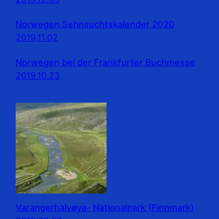
Norwegen Sehnsuchtskalender 2020
2019.11.02
Norwegen bei der Frankfurter Buchmesse
2019.10.23
Varangerhalvøya- Nationalpark (Finnmark)