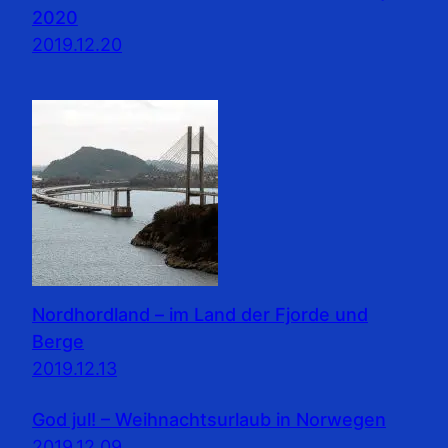
2020
2019.12.20
Nordhordland – im Land der Fjorde und
Berge
2019.12.13
God jul! – Weihnachtsurlaub in Norwegen
2019.12.09