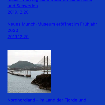
und Schweden
2019.12.20
Neues Munch-Museum eröffnet im Frühjahr
2020
2019.12.20
Nordhordland – im Land der Fjorde und