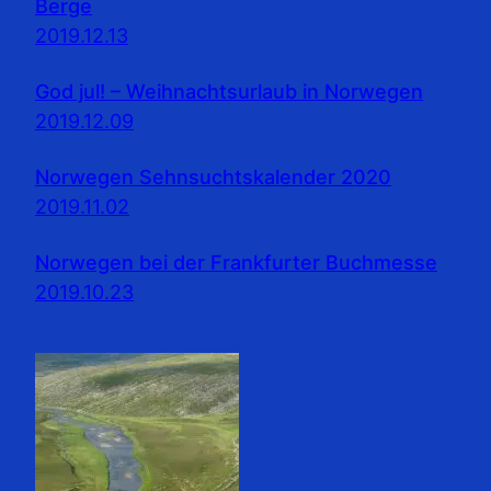
Berge
2019.12.13
God jul! – Weihnachtsurlaub in Norwegen
2019.12.09
Norwegen Sehnsuchtskalender 2020
2019.11.02
Norwegen bei der Frankfurter Buchmesse
2019.10.23