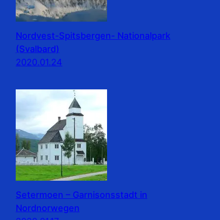
Nordvest-Spitsbergen- Nationalpark
(Svalbard)
2020.01.24
Setermoen – Garnisonsstadt in
Nordnorwegen