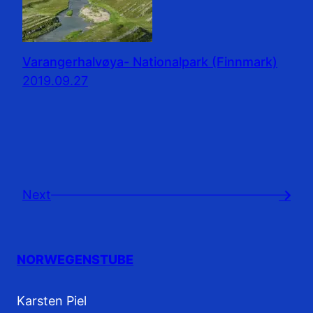
Varangerhalvøya- Nationalpark (Finnmark)
2019.09.27
Next
→
NORWEGENSTUBE
Karsten Piel