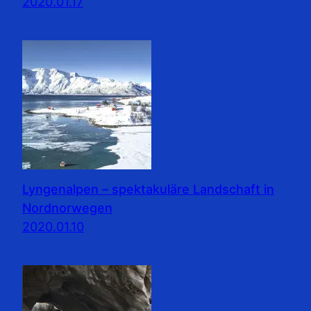
2020.01.17
Lyngenalpen – spektakuläre Landschaft in
Nordnorwegen
2020.01.10