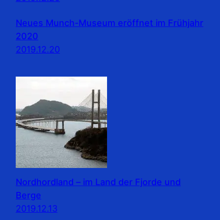
Neues Munch-Museum eröffnet im Frühjahr
2020
2019.12.20
Nordhordland – im Land der Fjorde und
Berge
2019.12.13