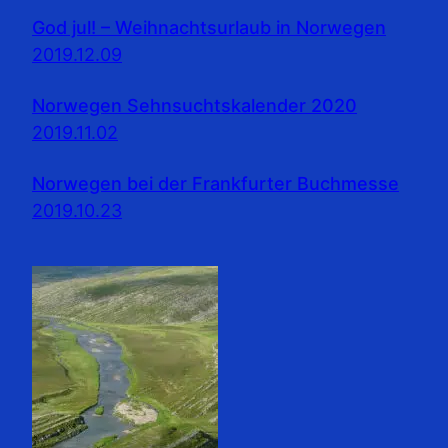
God jul! – Weihnachtsurlaub in Norwegen
2019.12.09
Norwegen Sehnsuchtskalender 2020
2019.11.02
Norwegen bei der Frankfurter Buchmesse
2019.10.23