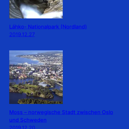
Láhko- Nationalpark (Nordland)
2019.12.27
Moss – norwegische Stadt zwischen Oslo
und Schweden
2019.12.20