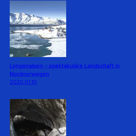
Lyngenalpen – spektakuläre Landschaft in
Nordnorwegen
2020.01.10