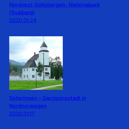
Nordvest-Spitsbergen- Nationalpark
(Svalbard)
2020.01.24
Setermoen – Garnisonsstadt in
Nordnorwegen
2020.01.17