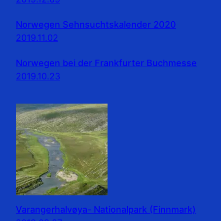
Norwegen Sehnsuchtskalender 2020
2019.11.02
Norwegen bei der Frankfurter Buchmesse
2019.10.23
Varangerhalvøya- Nationalpark (Finnmark)