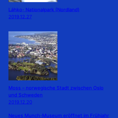
Láhko- Nationalpark (Nordland)
2019.12.27
Moss – norwegische Stadt zwischen Oslo
und Schweden
2019.12.20
Neues Munch-Museum eröffnet im Frühjahr