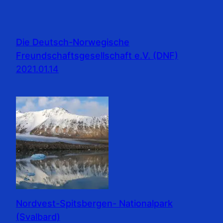
Die Deutsch-Norwegische
Freundschaftsgesellschaft e.V. (DNF)
2021.01.14
Nordvest-Spitsbergen- Nationalpark
(Svalbard)