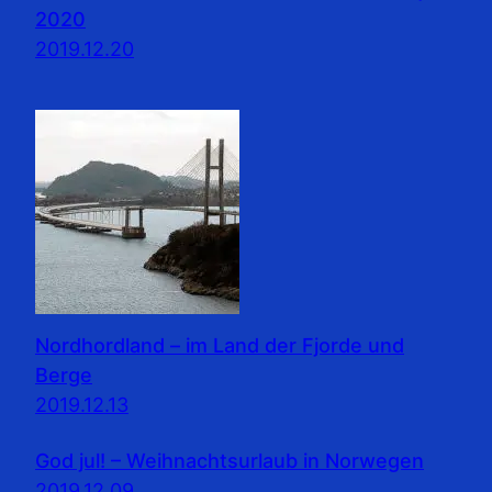
2020
2019.12.20
Nordhordland – im Land der Fjorde und
Berge
2019.12.13
God jul! – Weihnachtsurlaub in Norwegen
2019.12.09