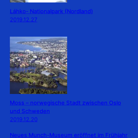
Láhko- Nationalpark (Nordland)
2019.12.27
Moss – norwegische Stadt zwischen Oslo
und Schweden
2019.12.20
Neues Munch-Museum eröffnet im Frühjahr