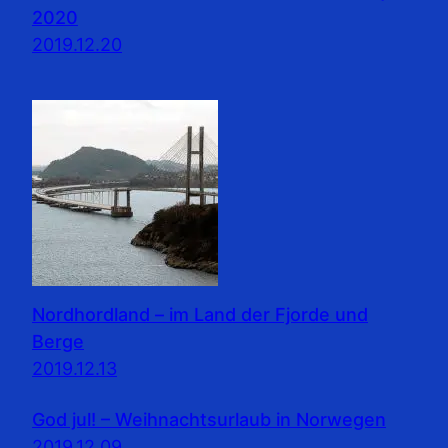
2020
2019.12.20
Nordhordland – im Land der Fjorde und
Berge
2019.12.13
God jul! – Weihnachtsurlaub in Norwegen
2019.12.09