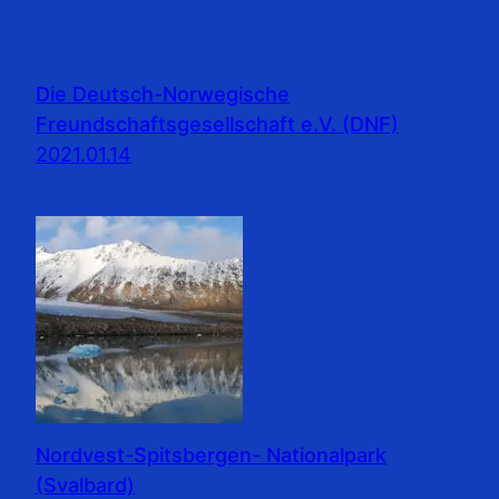
Die Deutsch-Norwegische
Freundschaftsgesellschaft e.V. (DNF)
2021.01.14
Nordvest-Spitsbergen- Nationalpark
(Svalbard)