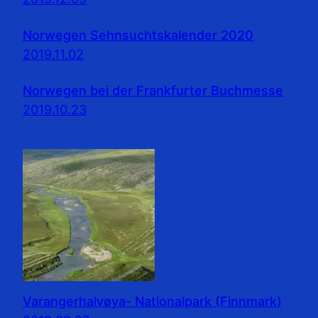
Norwegen Sehnsuchtskalender 2020
2019.11.02
Norwegen bei der Frankfurter Buchmesse
2019.10.23
Varangerhalvøya- Nationalpark (Finnmark)