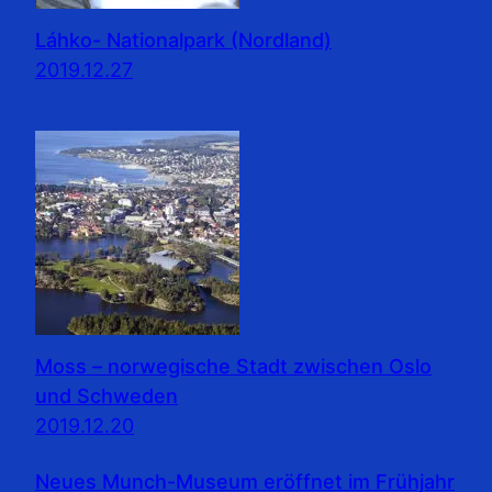
Láhko- Nationalpark (Nordland)
2019.12.27
Moss – norwegische Stadt zwischen Oslo
und Schweden
2019.12.20
Neues Munch-Museum eröffnet im Frühjahr