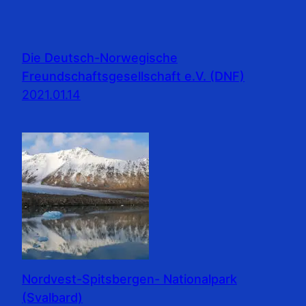
Die Deutsch-Norwegische
Freundschaftsgesellschaft e.V. (DNF)
2021.01.14
Nordvest-Spitsbergen- Nationalpark
(Svalbard)