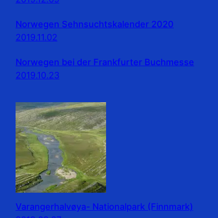
Norwegen Sehnsuchtskalender 2020
2019.11.02
Norwegen bei der Frankfurter Buchmesse
2019.10.23
Varangerhalvøya- Nationalpark (Finnmark)