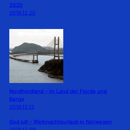
2020
2019.12.20
Nordhordland – im Land der Fjorde und
Berge
2019.12.13
God jul! – Weihnachtsurlaub in Norwegen
2019.12.09