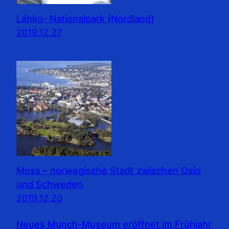
Láhko- Nationalpark (Nordland)
2019.12.27
Moss – norwegische Stadt zwischen Oslo
und Schweden
2019.12.20
Neues Munch-Museum eröffnet im Frühjahr