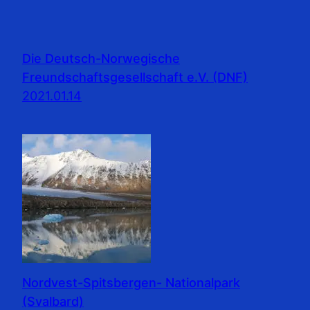
Die Deutsch-Norwegische
Freundschaftsgesellschaft e.V. (DNF)
2021.01.14
Nordvest-Spitsbergen- Nationalpark
(Svalbard)