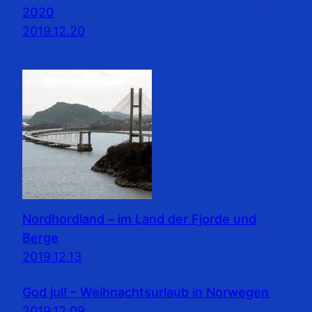
2020
2019.12.20
Nordhordland – im Land der Fjorde und
Berge
2019.12.13
God jul! – Weihnachtsurlaub in Norwegen
2019.12.09