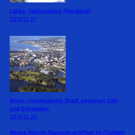
Láhko- Nationalpark (Nordland)
2019.12.27
Moss – norwegische Stadt zwischen Oslo
und Schweden
2019.12.20
Neues Munch-Museum eröffnet im Frühjahr