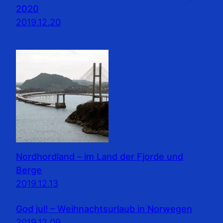
2020
2019.12.20
Nordhordland – im Land der Fjorde und
Berge
2019.12.13
God jul! – Weihnachtsurlaub in Norwegen
2019.12.09