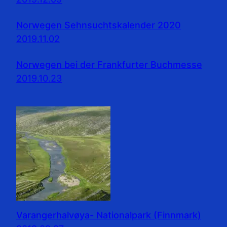
Norwegen Sehnsuchtskalender 2020
2019.11.02
Norwegen bei der Frankfurter Buchmesse
2019.10.23
Varangerhalvøya- Nationalpark (Finnmark)