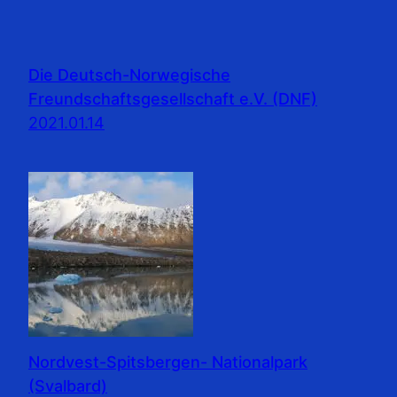
Die Deutsch-Norwegische
Freundschaftsgesellschaft e.V. (DNF)
2021.01.14
Nordvest-Spitsbergen- Nationalpark
(Svalbard)