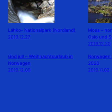
Láhko- Nationalpark (Nordland)
Moss – no
2019.12.27
Oslo und 
2019.12.20
God jul! – Weihnachtsurlaub in
Norwegen 
Norwegen
2020
2019.12.09
2019.11.02