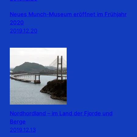
Neues Munch-Museum eröffnet im Frühjahr
2020
2019.12.20
Nordhordland – im Land der Fjorde und
Berge
2019.12.13