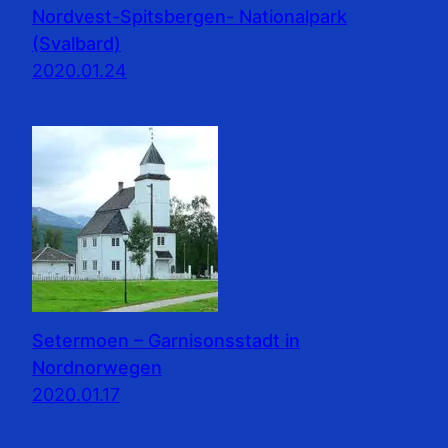
Nordvest-Spitsbergen- Nationalpark
(Svalbard)
2020.01.24
Setermoen – Garnisonsstadt in
Nordnorwegen
2020.01.17