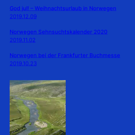
God jul! – Weihnachtsurlaub in Norwegen
2019.12.09
Norwegen Sehnsuchtskalender 2020
2019.11.02
Norwegen bei der Frankfurter Buchmesse
2019.10.23