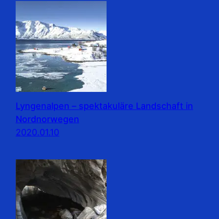
Lyngenalpen – spektakuläre Landschaft in
Nordnorwegen
2020.01.10