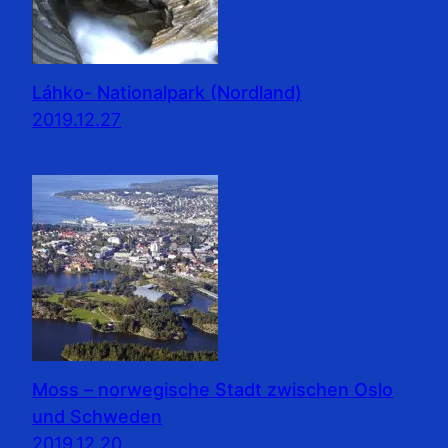
Láhko- Nationalpark (Nordland)
2019.12.27
Moss – norwegische Stadt zwischen Oslo
und Schweden
2019.12.20