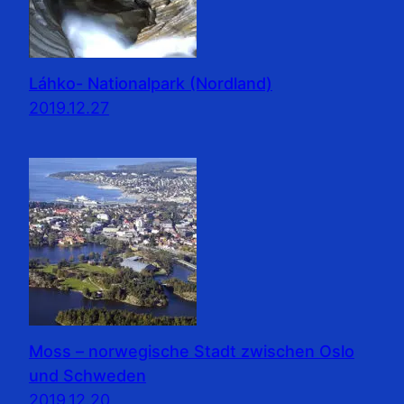
Láhko- Nationalpark (Nordland)
2019.12.27
Moss – norwegische Stadt zwischen Oslo
und Schweden
2019.12.20