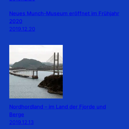
Neues Munch-Museum eröffnet im Frühjahr
2020
2019.12.20
Nordhordland – im Land der Fjorde und
Berge
2019.12.13