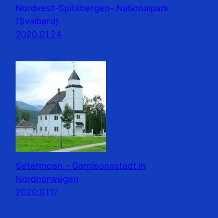
Nordvest-Spitsbergen- Nationalpark
(Svalbard)
2020.01.24
Setermoen – Garnisonsstadt in
Nordnorwegen
2020.01.17