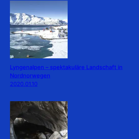
Lyngenalpen – spektakuläre Landschaft in
Nordnorwegen
2020.01.10