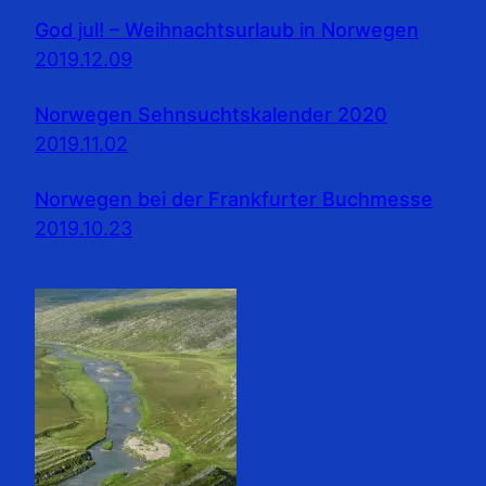
God jul! – Weihnachtsurlaub in Norwegen
2019.12.09
Norwegen Sehnsuchtskalender 2020
2019.11.02
Norwegen bei der Frankfurter Buchmesse
2019.10.23