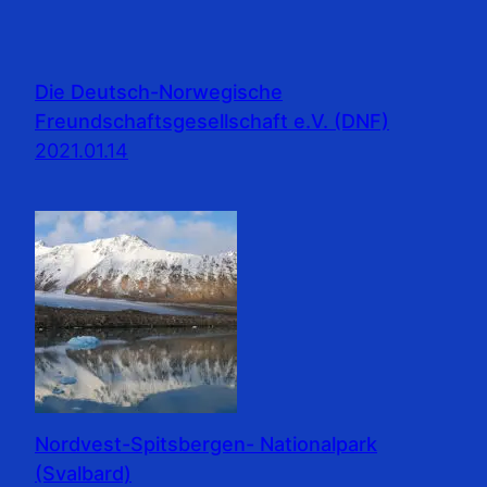
Die Deutsch-Norwegische
Freundschaftsgesellschaft e.V. (DNF)
2021.01.14
Nordvest-Spitsbergen- Nationalpark
(Svalbard)