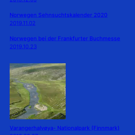
Norwegen Sehnsuchtskalender 2020
2019.11.02
Norwegen bei der Frankfurter Buchmesse
2019.10.23
Varangerhalvøya- Nationalpark (Finnmark)