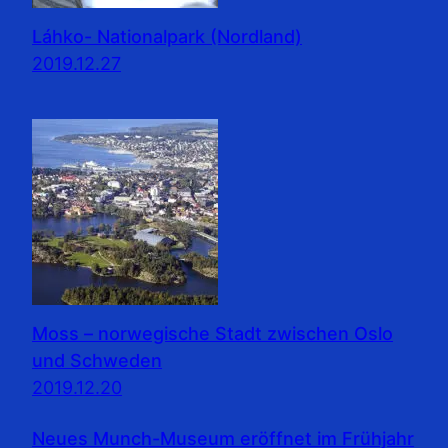
Láhko- Nationalpark (Nordland)
2019.12.27
Moss – norwegische Stadt zwischen Oslo
und Schweden
2019.12.20
Neues Munch-Museum eröffnet im Frühjahr