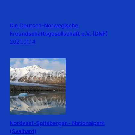
Die Deutsch-Norwegische
Freundschaftsgesellschaft e.V. (DNF)
2021.01.14
Nordvest-Spitsbergen- Nationalpark
(Svalbard)