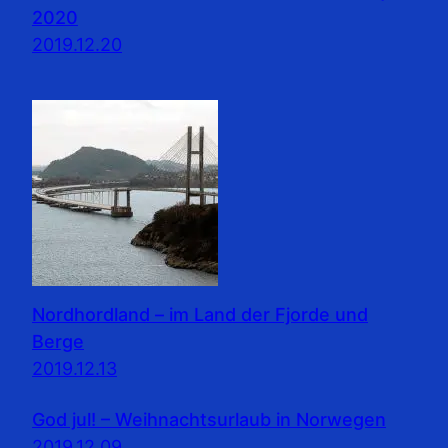
2020
2019.12.20
Nordhordland – im Land der Fjorde und
Berge
2019.12.13
God jul! – Weihnachtsurlaub in Norwegen
2019.12.09