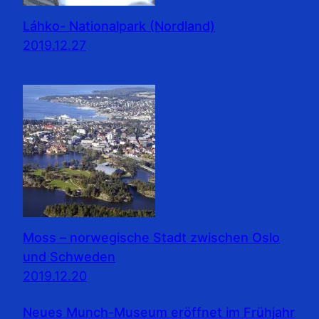
Láhko- Nationalpark (Nordland)
2019.12.27
Moss – norwegische Stadt zwischen Oslo
und Schweden
2019.12.20
Neues Munch-Museum eröffnet im Frühjahr