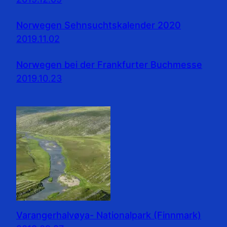
Norwegen Sehnsuchtskalender 2020
2019.11.02
Norwegen bei der Frankfurter Buchmesse
2019.10.23
Varangerhalvøya- Nationalpark (Finnmark)