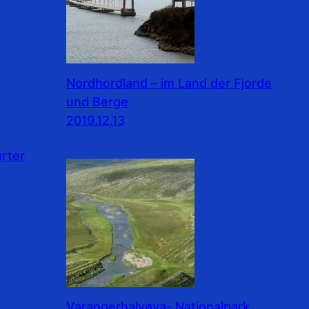
Nordhordland – im Land der Fjorde
und Berge
2019.12.13
rter
Varangerhalvøya- Nationalpark