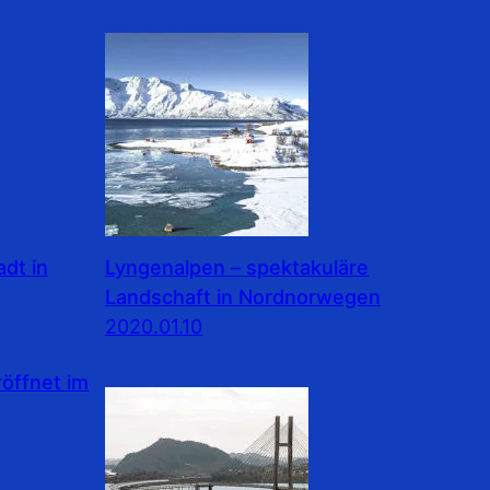
dt in
Lyngenalpen – spektakuläre
Landschaft in Nordnorwegen
2020.01.10
ffnet im