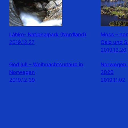
Láhko- Nationalpark (Nordland)
Moss – no
2019.12.27
Oslo und 
2019.12.20
God jul! – Weihnachtsurlaub in
Norwegen 
Norwegen
2020
2019.12.09
2019.11.02