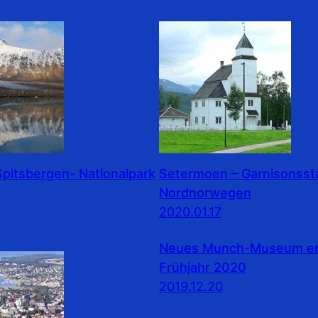
pitsbergen- Nationalpark
Setermoen – Garnisonssta
Nordnorwegen
2020.01.17
Neues Munch-Museum erö
Frühjahr 2020
2019.12.20