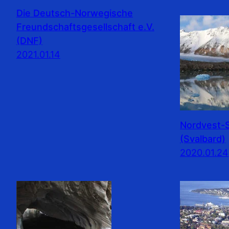
Die Deutsch-Norwegische
Freundschaftsgesellschaft e.V.
(DNF)
2021.01.14
Nordvest-S
(Svalbard)
2020.01.24