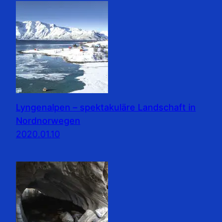
Lyngenalpen – spektakuläre Landschaft in
Nordnorwegen
2020.01.10