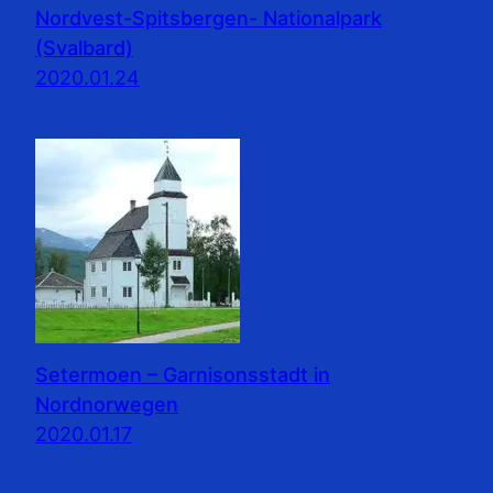
Nordvest-Spitsbergen- Nationalpark
(Svalbard)
2020.01.24
Setermoen – Garnisonsstadt in
Nordnorwegen
2020.01.17