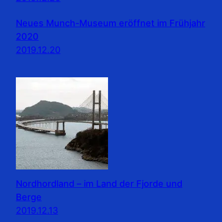
Neues Munch-Museum eröffnet im Frühjahr
2020
2019.12.20
Nordhordland – im Land der Fjorde und
Berge
2019.12.13