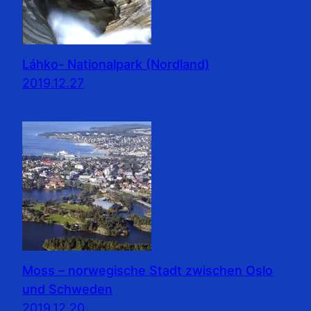
Láhko- Nationalpark (Nordland)
2019.12.27
Moss – norwegische Stadt zwischen Oslo
und Schweden
2019.12.20