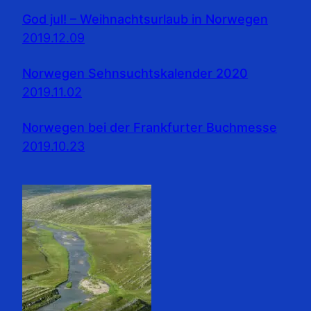
God jul! – Weihnachtsurlaub in Norwegen
2019.12.09
Norwegen Sehnsuchtskalender 2020
2019.11.02
Norwegen bei der Frankfurter Buchmesse
2019.10.23