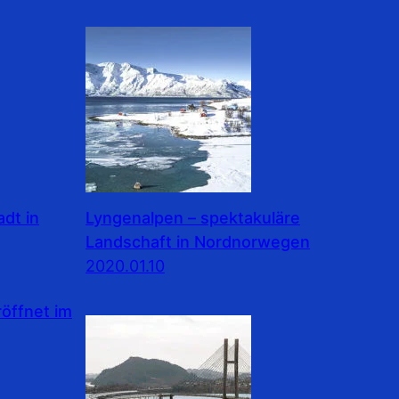
dt in
Lyngenalpen – spektakuläre
Landschaft in Nordnorwegen
2020.01.10
ffnet im