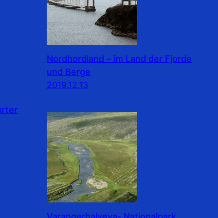
Nordhordland – im Land der Fjorde
und Berge
2019.12.13
rter
Varangerhalvøya- Nationalpark