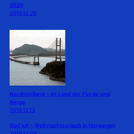
2020
2019.12.20
Nordhordland – im Land der Fjorde und
Berge
2019.12.13
God jul! – Weihnachtsurlaub in Norwegen
2019.12.09