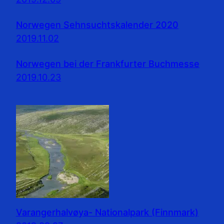
Norwegen Sehnsuchtskalender 2020
2019.11.02
Norwegen bei der Frankfurter Buchmesse
2019.10.23
Varangerhalvøya- Nationalpark (Finnmark)