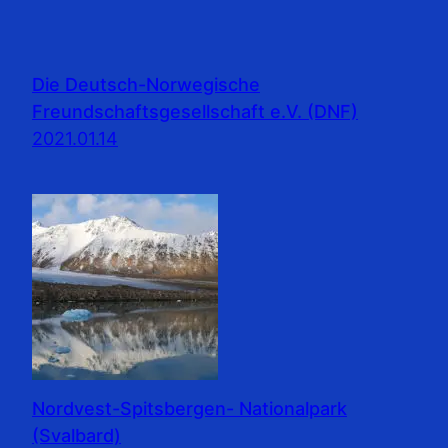
Die Deutsch-Norwegische
Freundschaftsgesellschaft e.V. (DNF)
2021.01.14
Nordvest-Spitsbergen- Nationalpark
(Svalbard)