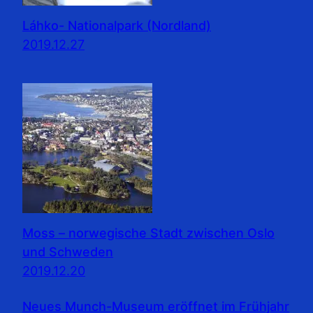
Láhko- Nationalpark (Nordland)
2019.12.27
Moss – norwegische Stadt zwischen Oslo
und Schweden
2019.12.20
Neues Munch-Museum eröffnet im Frühjahr