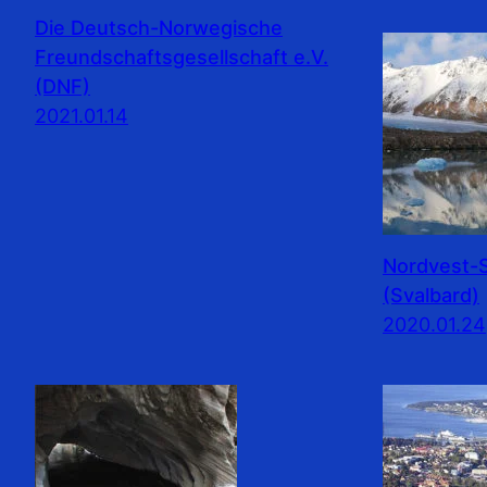
Die Deutsch-Norwegische
Freundschaftsgesellschaft e.V.
(DNF)
2021.01.14
Nordvest-S
(Svalbard)
2020.01.24