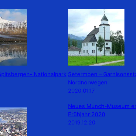
pitsbergen- Nationalpark
Setermoen – Garnisonssta
Nordnorwegen
2020.01.17
Neues Munch-Museum erö
Frühjahr 2020
2019.12.20