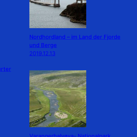
Nordhordland – im Land der Fjorde
und Berge
2019.12.13
rter
Varangerhalvøya- Nationalpark