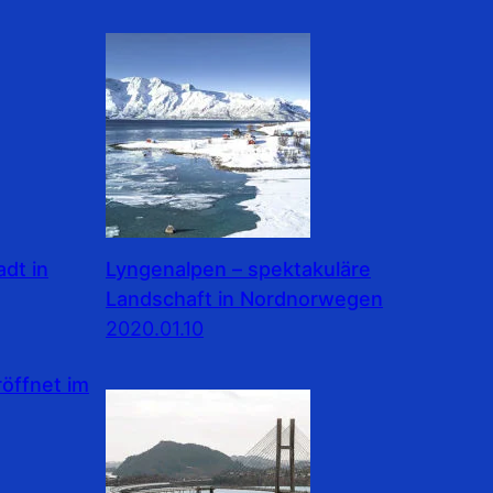
dt in
Lyngenalpen – spektakuläre
Landschaft in Nordnorwegen
2020.01.10
ffnet im