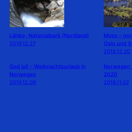
Láhko- Nationalpark (Nordland)
Moss – no
2019.12.27
Oslo und 
2019.12.20
God jul! – Weihnachtsurlaub in
Norwegen 
Norwegen
2020
2019.12.09
2019.11.02