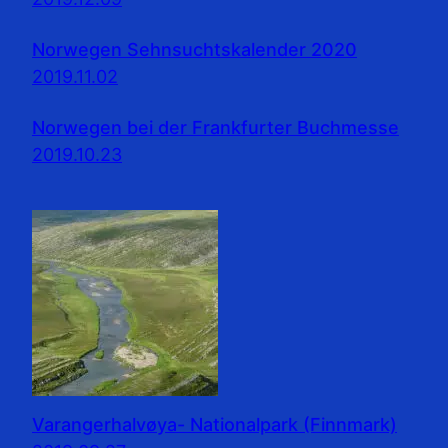
Norwegen Sehnsuchtskalender 2020
2019.11.02
Norwegen bei der Frankfurter Buchmesse
2019.10.23
Varangerhalvøya- Nationalpark (Finnmark)