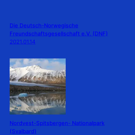
Die Deutsch-Norwegische
Freundschaftsgesellschaft e.V. (DNF)
2021.01.14
Nordvest-Spitsbergen- Nationalpark
(Svalbard)