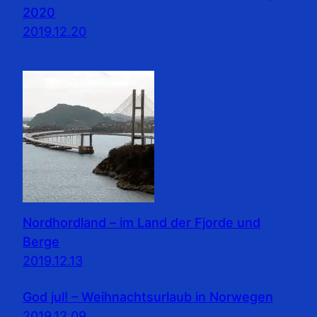
2020
2019.12.20
Nordhordland – im Land der Fjorde und
Berge
2019.12.13
God jul! – Weihnachtsurlaub in Norwegen
2019.12.09