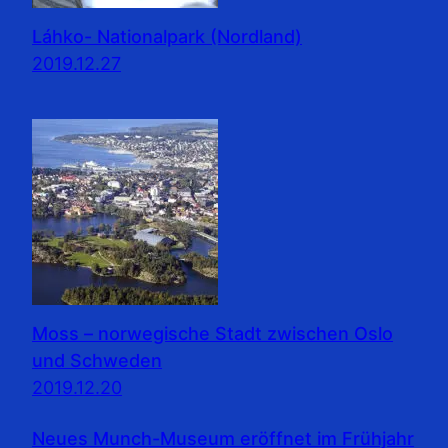
Láhko- Nationalpark (Nordland)
2019.12.27
Moss – norwegische Stadt zwischen Oslo
und Schweden
2019.12.20
Neues Munch-Museum eröffnet im Frühjahr