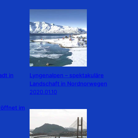
dt in
Lyngenalpen – spektakuläre
Landschaft in Nordnorwegen
2020.01.10
ffnet im