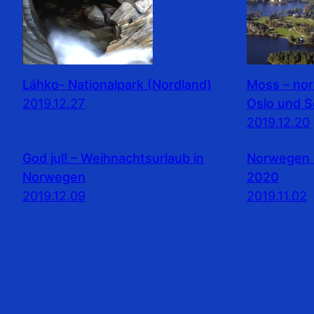
Láhko- Nationalpark (Nordland)
Moss – no
2019.12.27
Oslo und 
2019.12.20
God jul! – Weihnachtsurlaub in
Norwegen 
Norwegen
2020
2019.12.09
2019.11.02