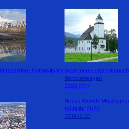
pitsbergen- Nationalpark
Setermoen – Garnisonssta
Nordnorwegen
2020.01.17
Neues Munch-Museum erö
Frühjahr 2020
2019.12.20