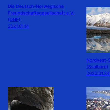
Die Deutsch-Norwegische
Freundschaftsgesellschaft e.V.
(DNF)
2021.01.14
Nordvest-S
(Svalbard)
2020.01.24