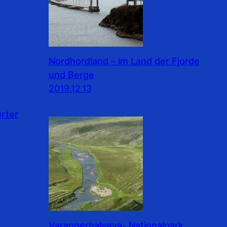
Nordhordland – im Land der Fjorde
und Berge
2019.12.13
rter
Varangerhalvøya- Nationalpark