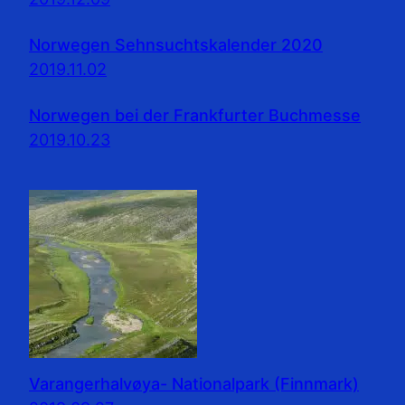
Norwegen Sehnsuchtskalender 2020
2019.11.02
Norwegen bei der Frankfurter Buchmesse
2019.10.23
Varangerhalvøya- Nationalpark (Finnmark)