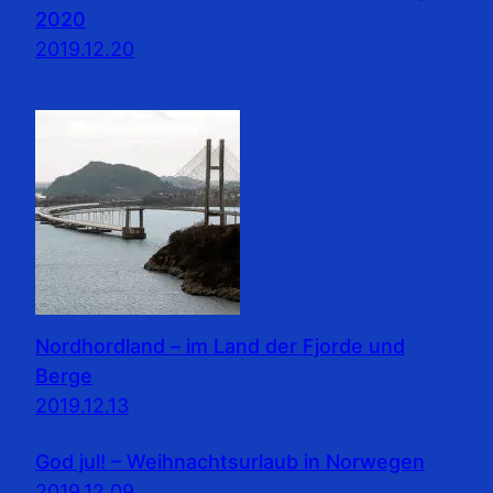
2020
2019.12.20
Nordhordland – im Land der Fjorde und
Berge
2019.12.13
God jul! – Weihnachtsurlaub in Norwegen
2019.12.09