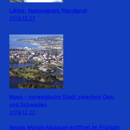
Láhko- Nationalpark (Nordland)
2019.12.27
Moss – norwegische Stadt zwischen Oslo
und Schweden
2019.12.20
Neues Munch-Museum eröffnet im Frühjahr