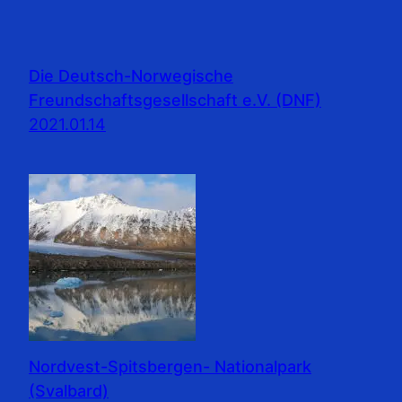
Die Deutsch-Norwegische
Freundschaftsgesellschaft e.V. (DNF)
2021.01.14
Nordvest-Spitsbergen- Nationalpark
(Svalbard)