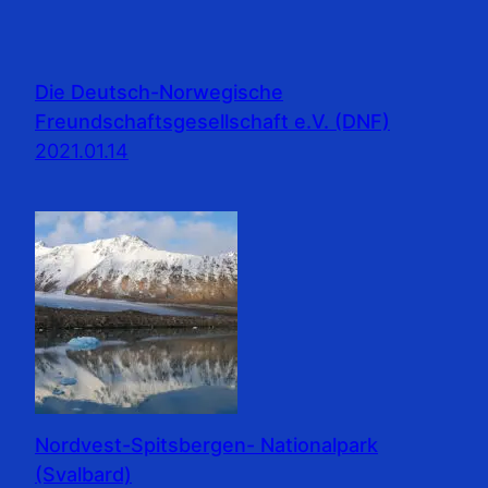
Die Deutsch-Norwegische
Freundschaftsgesellschaft e.V. (DNF)
2021.01.14
Nordvest-Spitsbergen- Nationalpark
(Svalbard)