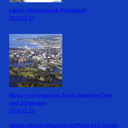
Láhko- Nationalpark (Nordland)
2019.12.27
Moss – norwegische Stadt zwischen Oslo
und Schweden
2019.12.20
Neues Munch-Museum eröffnet im Frühjahr