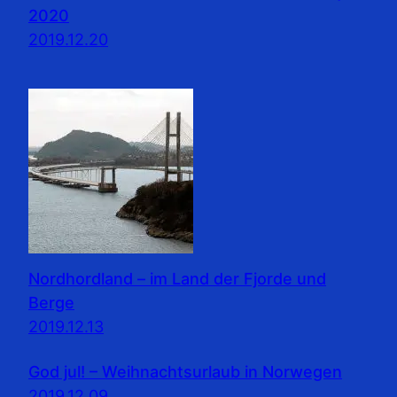
2020
2019.12.20
Nordhordland – im Land der Fjorde und
Berge
2019.12.13
God jul! – Weihnachtsurlaub in Norwegen
2019.12.09