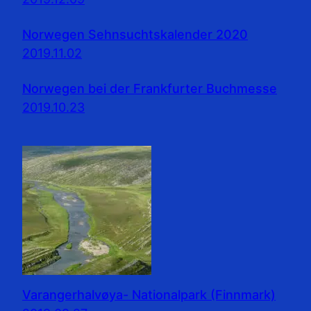
Norwegen Sehnsuchtskalender 2020
2019.11.02
Norwegen bei der Frankfurter Buchmesse
2019.10.23
Varangerhalvøya- Nationalpark (Finnmark)