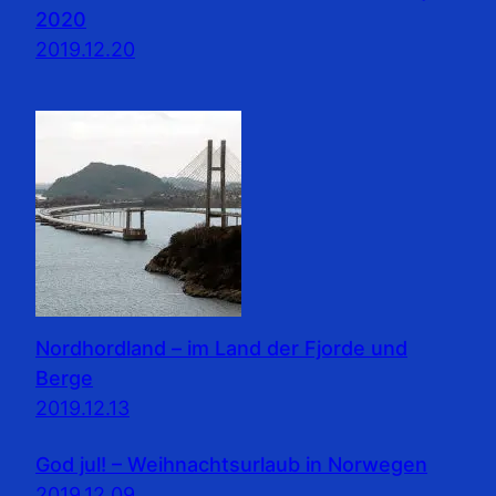
2020
2019.12.20
Nordhordland – im Land der Fjorde und
Berge
2019.12.13
God jul! – Weihnachtsurlaub in Norwegen
2019.12.09