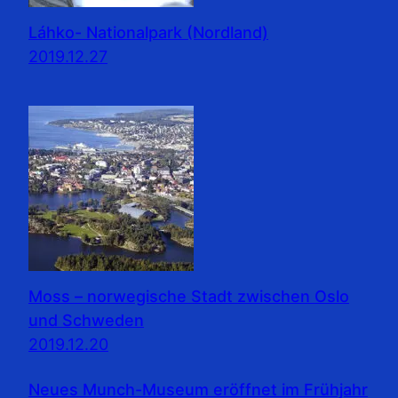
Láhko- Nationalpark (Nordland)
2019.12.27
Moss – norwegische Stadt zwischen Oslo
und Schweden
2019.12.20
Neues Munch-Museum eröffnet im Frühjahr