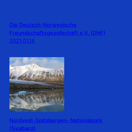
Die Deutsch-Norwegische
Freundschaftsgesellschaft e.V. (DNF)
2021.01.14
Nordvest-Spitsbergen- Nationalpark
(Svalbard)