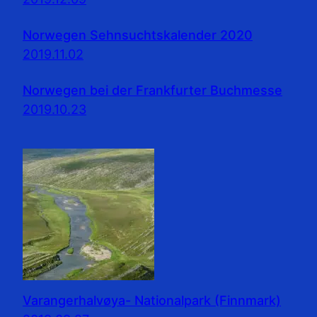
Norwegen Sehnsuchtskalender 2020
2019.11.02
Norwegen bei der Frankfurter Buchmesse
2019.10.23
Varangerhalvøya- Nationalpark (Finnmark)