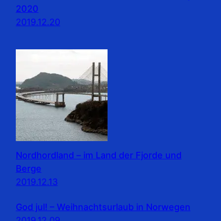
2020
2019.12.20
Nordhordland – im Land der Fjorde und
Berge
2019.12.13
God jul! – Weihnachtsurlaub in Norwegen
2019.12.09