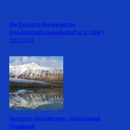
Die Deutsch-Norwegische
Freundschaftsgesellschaft e.V. (DNF)
2021.01.14
Nordvest-Spitsbergen- Nationalpark
(Svalbard)