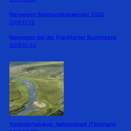
Norwegen Sehnsuchtskalender 2020
2019.11.02
Norwegen bei der Frankfurter Buchmesse
2019.10.23
Varangerhalvøya- Nationalpark (Finnmark)