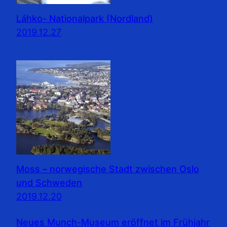
Láhko- Nationalpark (Nordland)
2019.12.27
Moss – norwegische Stadt zwischen Oslo
und Schweden
2019.12.20
Neues Munch-Museum eröffnet im Frühjahr