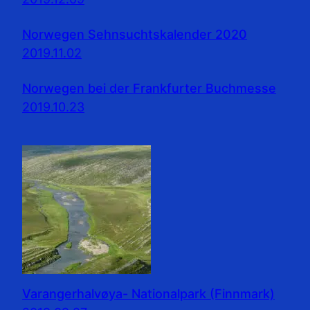
Norwegen Sehnsuchtskalender 2020
2019.11.02
Norwegen bei der Frankfurter Buchmesse
2019.10.23
Varangerhalvøya- Nationalpark (Finnmark)