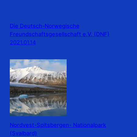
Die Deutsch-Norwegische
Freundschaftsgesellschaft e.V. (DNF)
2021.01.14
Nordvest-Spitsbergen- Nationalpark
(Svalbard)