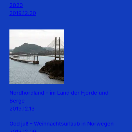
2020
2019.12.20
Nordhordland – im Land der Fjorde und
Berge
2019.12.13
God jul! – Weihnachtsurlaub in Norwegen
2019.12.09