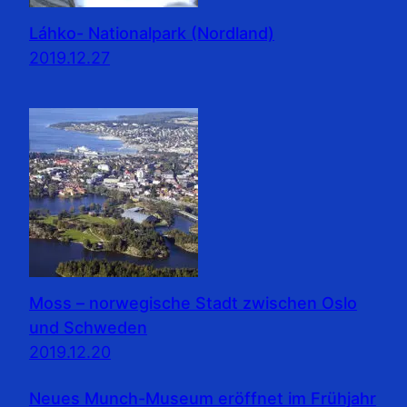
Láhko- Nationalpark (Nordland)
2019.12.27
Moss – norwegische Stadt zwischen Oslo
und Schweden
2019.12.20
Neues Munch-Museum eröffnet im Frühjahr