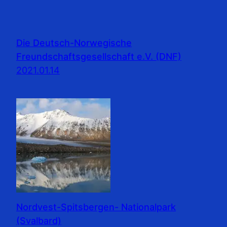
Die Deutsch-Norwegische
Freundschaftsgesellschaft e.V. (DNF)
2021.01.14
Nordvest-Spitsbergen- Nationalpark
(Svalbard)