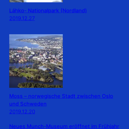
Láhko- Nationalpark (Nordland)
2019.12.27
Moss – norwegische Stadt zwischen Oslo
und Schweden
2019.12.20
Neues Munch-Museum eröffnet im Frühjahr