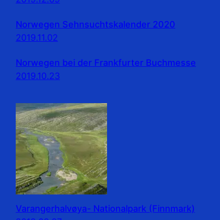
Norwegen Sehnsuchtskalender 2020
2019.11.02
Norwegen bei der Frankfurter Buchmesse
2019.10.23
Varangerhalvøya- Nationalpark (Finnmark)