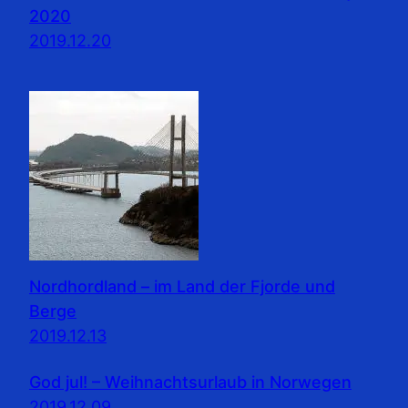
2020
2019.12.20
Nordhordland – im Land der Fjorde und
Berge
2019.12.13
God jul! – Weihnachtsurlaub in Norwegen
2019.12.09