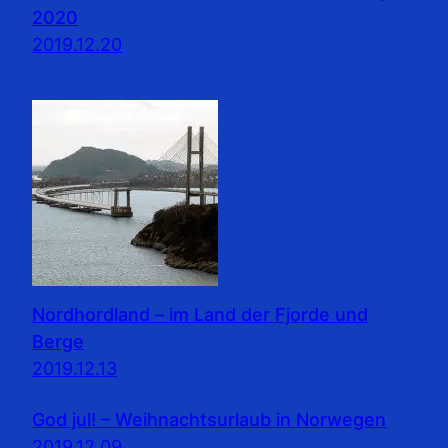
2020
2019.12.20
Nordhordland – im Land der Fjorde und
Berge
2019.12.13
God jul! – Weihnachtsurlaub in Norwegen
2019.12.09