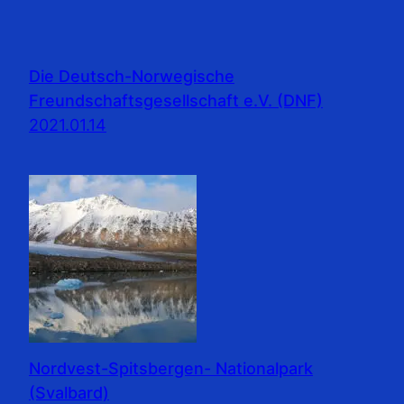
Die Deutsch-Norwegische
Freundschaftsgesellschaft e.V. (DNF)
2021.01.14
Nordvest-Spitsbergen- Nationalpark
(Svalbard)