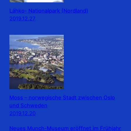
Láhko- Nationalpark (Nordland)
2019.12.27
Moss – norwegische Stadt zwischen Oslo
und Schweden
2019.12.20
Neues Munch-Museum eröffnet im Frühjahr