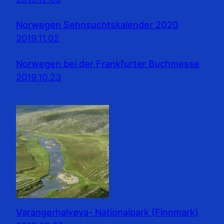
Norwegen Sehnsuchtskalender 2020
2019.11.02
Norwegen bei der Frankfurter Buchmesse
2019.10.23
Varangerhalvøya- Nationalpark (Finnmark)